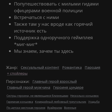
Попутешествовать с милыми гидами
офицерами военной полиции
Встречаться с ними
Также там у нас вроде как горячий
источник есть
Поддержка одноручного геймплея
*миг-миг*
Мы знаем, зачем ты здесь
Жанр:
Сексуальный контент
Романтика
Пародия
+ спойлеры
Персонажи:
Главный герой взрослый
Главный герой мужчина
Героиня цундере
Сестры-героини, не являющиеся близнецами
Несколько концовок
Гаремная концовка
Комедийный любовный треугольник
Усадьба
По-детски жестокая героиня
Вуайеризм
Военные