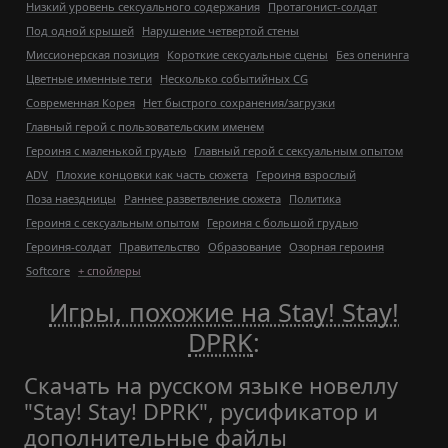
Низкий уровень сексуального содержания
Протагонист-солдат
Под одной крышей
Нарушение четвертой стены
Миссионерская позиция
Короткие сексуальные сцены
Без опенинга
Цветные именные теги
Несколько событийных CG
Современная Корея
Нет быстрого сохранения/загрузки
Главный герой с пользовательским именем
Героиня с маленькой грудью
Главный герой с сексуальным опытом
ADV
Плохие концовки как часть сюжета
Героиня взрослый
Поза наездницы
Раннее разветвление сюжета
Политика
Героиня с сексуальным опытом
Героиня с большой грудью
Героиня-солдат
Правительство
Образование
Озорная героиня
Softcore
+ спойлеры
Игры, похожие на Stay! Stay!
DPRK
:
Скачать на русском языке новеллу
"Stay! Stay! DPRK", русификатор и
дополнительные файлы