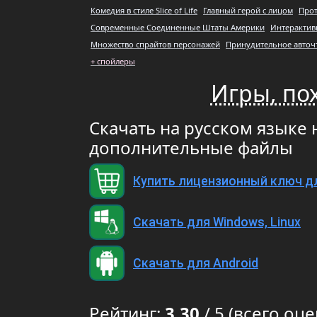
Комедия в стиле Slice of Life
Главный герой с лицом
Прот
Современные Соединенные Штаты Америки
Интеракти
Множество спрайтов персонажей
Принудительное авточ
+ спойлеры
Игры, пох
Скачать на русском языке н
дополнительные файлы
Купить лицензионный ключ д
Скачать для Windows, Linux
Скачать для Android
Рейтинг:
3,30
/ 5 (всего оце