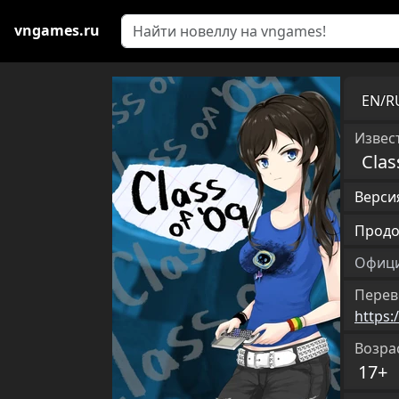
vngames.ru
EN/
Извест
Clas
Версия
Продо
Офици
Перев
https:
Возра
17+