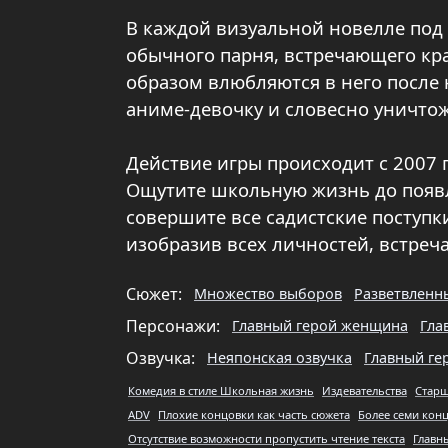
В каждой визуальной новелле под 
обычного парня, встречающего к
образом влюбляются в него после не
аниме-девочку и словесно уничтож
Действие игры происходит с 2007 
Ощутите школьную жизнь до появл
совершите все садистские поступки
изобразив всех личностей, встре
Сюжет:
Множество выборов
Разветвленн
Персонажи:
Главный герой женщина
Гла
Озвучка:
Неяпонская озвучка
Главный ге
Комедия в стиле Школьная жизнь
Издевательства
Старш
ADV
Плохие концовки как часть сюжета
Более семи кон
Отсутствие возможности пропустить чтение текста
Главн