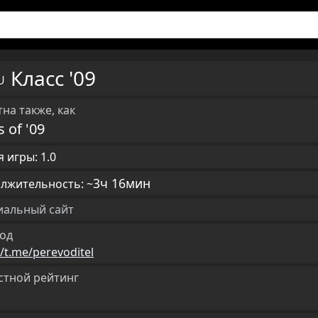
Класс '09
RU
на также, как
s of '09
 игры: 1.0
3ч 16мин
лжительность: ~
альный сайт
од
//t.me/perevoditel
стной рейтинг