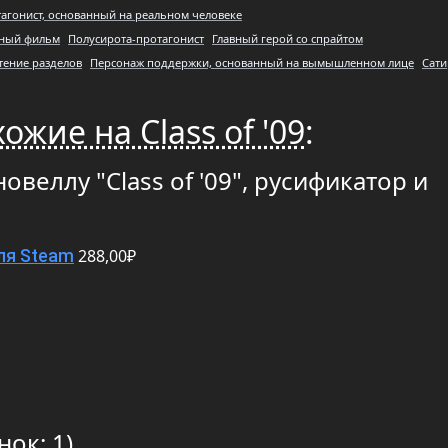
агонист, основанный на реальном человеке
вный фильм
Полусирота-протагонист
Главный герой со спрайтом
тение разделов
Персонаж поддержки, основанный на вымышленном лице
Сати
ожие на Class of '09
:
овеллу "Class of '09", русификатор и
288,00₽
ля Steam
нок: 1)