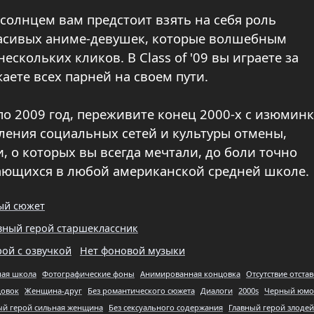
солнцем вам предстоит взять на себя роль
расивых аниме-девушек, которые волшебным
скольких кликов. В Class of '09 вы играете за
аете всех парней на своем пути.
по 2009 год, переживите конец 2000-х с изюминк
ения социальных сетей и культуры отмены,
, о которых вы всегда мечтали, до боли точно
чающихся в любой американской средней школе.
ый сюжет
вный герой старшеклассник
рой с озвучкой
Нет фоновой музыки
ая школа
Фотографические фоны
Анимированная концовка
Отсутствие отста
цовок
Женщина-друг
Без романтического сюжета
Диалоги
2000s
Черный юмо
ый герой сильная женщина
Без сексуального содержания
Главный герой злодей