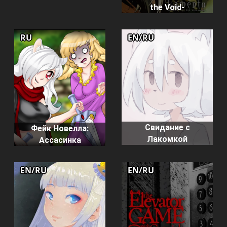
the Void-
RU
EN/RU
Свидание с
Фейк Новелла:
Лакомкой
Ассасинка
EN/RU
EN/RU