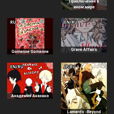
Приключения в
ином мире
RU
EN/RU
Grave Affairs
Gomenne Gomenne
EN/RU
JP/RU
Академия Акаханэ
Lamento -Beyond