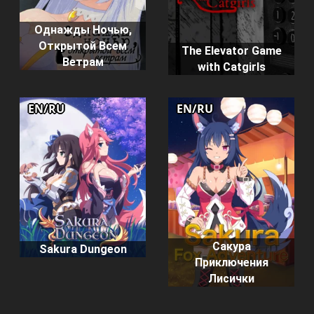
Однажды Ночью,
Открытой Всем
The Elevator Game
Ветрам
with Catgirls
EN/RU
EN/RU
Сакура
Sakura Dungeon
Приключения
Лисички