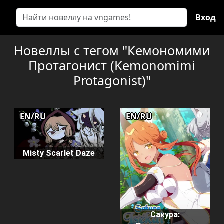
Вход
Новеллы с тегом "Кемономими
Протагонист (Kemonomimi
Protagonist)"
EN/RU
EN/RU
Misty Scarlet Daze
Сакура: