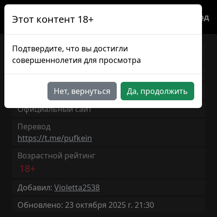
Вход
Этот контент 18+
Подтвердите, что вы достигли
Grave Affairs
EN/RU
совершеннолетия для просмотра
Версия игры: Demo
1ч 0мин
Нет, вернуться
Да, продолжить
Продолжительность: ~
Официальный сайт
Перевод
https://t.me/pufkein
Возрастной рейтинг
18+
Добавил:
Violetta2538
Обновлено: 23 октября 2025 г. 21:30