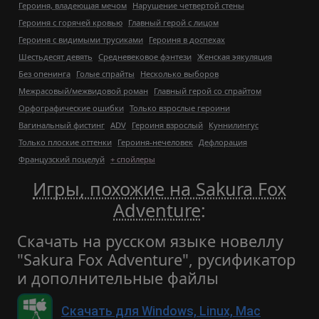
Героиня, владеющая мечом
Нарушение четвертой стены
Героиня с горячей кровью
Главный герой с лицом
Героиня с видимыми трусиками
Героиня в доспехах
Шестьдесят девять
Средневековое фэнтези
Женская эякуляция
Без опенинга
Голые спрайты
Несколько выборов
Межрасовый/межвидовой роман
Главный герой со спрайтом
Орфографические ошибки
Только взрослые героини
Вагинальный фистинг
ADV
Героиня взрослый
Куннилингус
Только плоские оттенки
Героиня-нечеловек
Дефлорация
Французский поцелуй
+ спойлеры
Игры, похожие на Sakura Fox
Adventure
:
Скачать на русском языке новеллу
"Sakura Fox Adventure", русификатор
и дополнительные файлы
Скачать для Windows, Linux, Mac