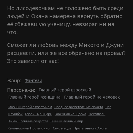
Но лисодевочкам не положено быть среди
людей и Охана намерена вернуть обратно
её сбежавшую ученицу, невзирая ни на
что.
Сможет ли любовь между Микото и Джуни
расцвести, или же всё обречено на провал?
Это зависит от вас!
Жанр:
Фэнтези
Персонажи:
Главный герой взрослый
Главный герой женщина
Главный герой не человек
Главный герой с хвостиком
Позднее разветвление сюжета
Лес
Флэшбэк
Героиня-рыцарь
Гаремная концовка
Фестиваль
Вымышленные существа
Вымышленный мир
Кемономими Протагонист
Секс в воде
Протагонист с Ахоге