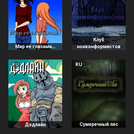
Клуб
Мир её глазами...
нонконформистов
RU
RU
Сумеречный лес
Дэдлайн