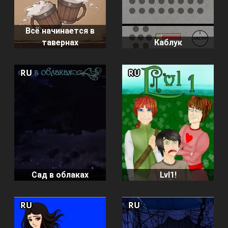
Всё начинается в
тавернах
Каблук
RU
RU
Сад в облаках
Lvl1!
RU
RU