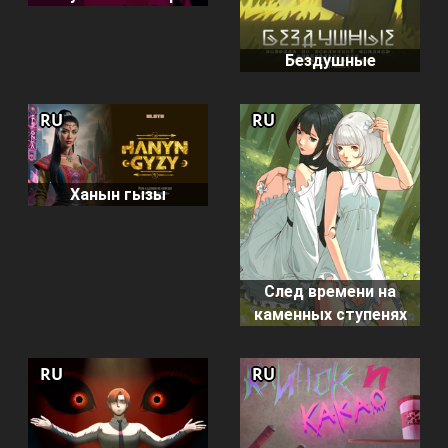
Бездушные
RU
RU
Ханын гызы
След времени на
каменных ступенях
RU
RU