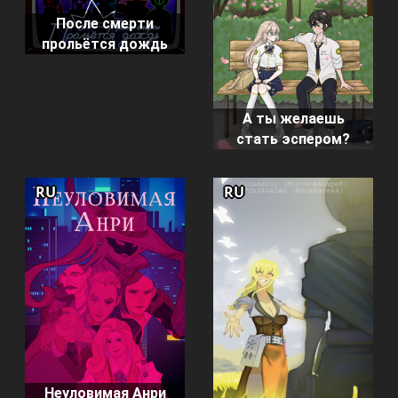
После смерти
прольётся дождь
А ты желаешь
стать эспером?
RU
RU
Неуловимая Анри