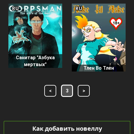
RU
RU
Санитар "Азбука
мертвых"
Тлен Во Тлен
<
3
>
Как добавить новеллу