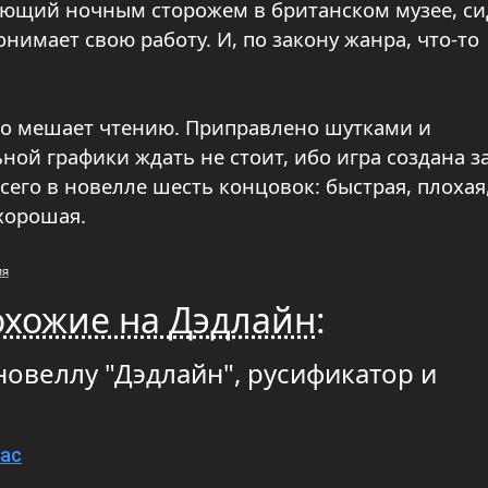
тающий ночным сторожем в британском музее, си
понимает свою работу. И, по закону жанра, что-то
ьно мешает чтению. Приправлено шутками и
й графики ждать не стоит, ибо игра создана з
сего в новелле шесть концовок: быстрая, плохая
хорошая.
ия
охожие на Дэдлайн
:
новеллу "Дэдлайн", русификатор и
Mac