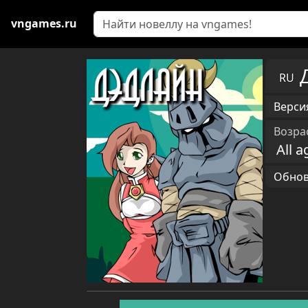
vngames.ru
RU
Версия
Возра
All a
Обновл