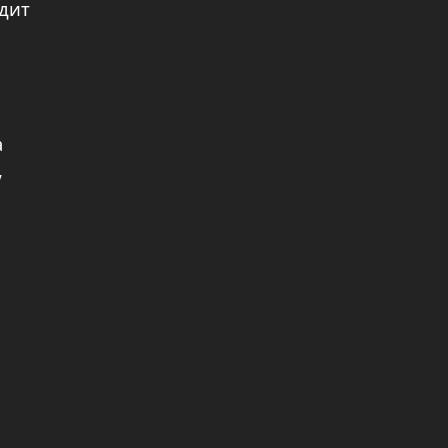
дит
а
,