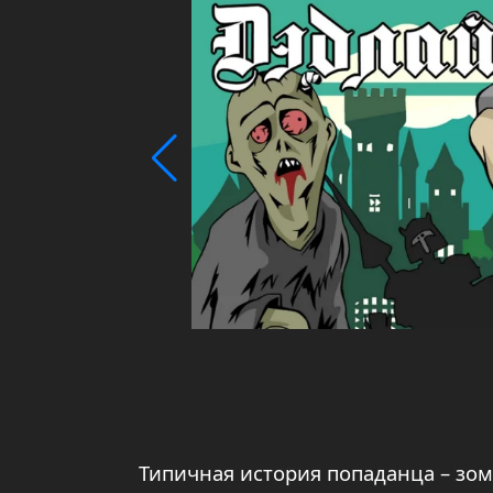
Типичная история попаданца – зом