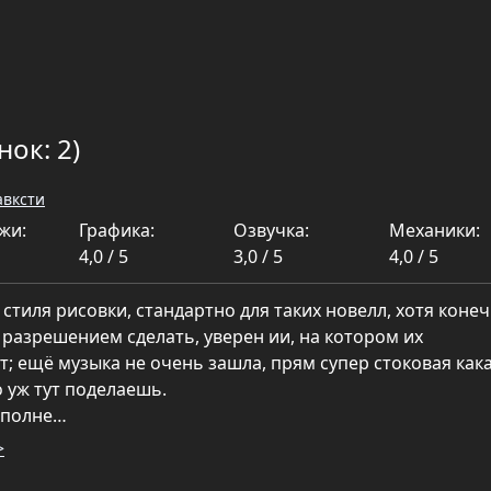
нок: 2)
авксти
жи:
Графика:
Озвучка:
Механики:
4,0 / 5
3,0 / 5
4,0 / 5
 стиля рисовки, стандартно для таких новелл, хотя коне
разрешением сделать, уверен ии, на котором их
т; ещё музыка не очень зашла, прям супер стоковая кака
о уж тут поделаешь.
вполне…
>