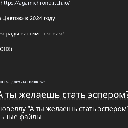
р
https://agamichrono.itch.io/
 Цветов» в 2024 году
ем рады вашим отзывам!
OID!)
Школа
Джем Ста Цветов 2024
А ты желаешь стать эспером
новеллу "А ты желаешь стать эспером?
льные файлы