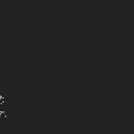
?
:
",