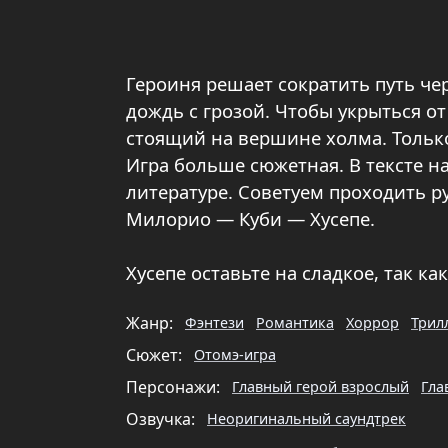
Героиня решает сократить путь чер
дождь с грозой. Чтобы укрыться о
стоящий на вершине холма. Только 
Игра больше сюжетная. В тексте н
литературе. Советуем проходить р
Милорио — Куби — Хусепе.
Хусепе оставьте на сладкое, так ка
Жанр:
Фэнтези
Романтика
Хоррор
Трил
Сюжет:
Отомэ-игра
Персонажи:
Главный герой взрослый
Гла
Озвучка:
Неоригинальный саундтрек