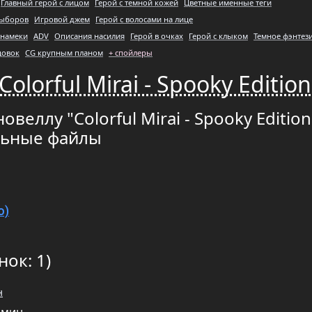
Главный герой с лицом
Герой с темной кожей
Цветные именные теги
выборов
Игровой джем
Герой с волосами на лице
 намеки
ADV
Описания насилия
Герой в очках
Герой с клыком
Темное фэнтез
цовок
CG крупным планом
+ спойлеры
olorful Mirai - Spooky Edition
веллу "Colorful Mirai - Spooky Edition
льные файлы
о)
нок: 1)
н