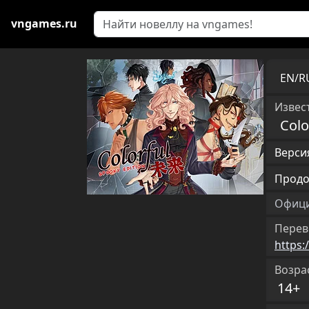
vngames.ru
EN/
Извест
Colo
Версия
Продо
Офици
Перев
https:
Возра
14+