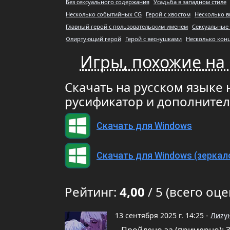
Без сексуального содержания
Усадьба в западном стиле
Несколько событийных CG
Герой с хвостом
Несколько 
Главный герой с пользовательским именем
Сексуальные
Флиртующий герой
Герой с веснушками
Несколько кон
Игры, похожие на C
Скачать на русском языке но
русификатор и дополните
Скачать для Windows
Скачать для Windows (зеркал
Рейтинг:
4,00
/ 5 (всего оце
13 сентября 2025 г. 14:25 -
Лиzу