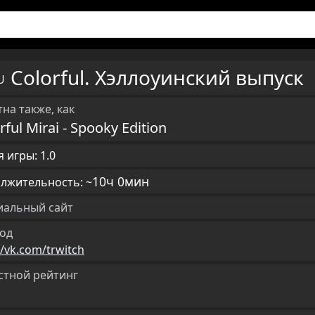
Colorful. Хэллоуинский выпуск
RU
на также, как
rful Mirai - Spooky Edition
 игры: 1.0
10ч 0мин
лжительность: ~
альный сайт
од
//vk.com/trwitch
стной рейтинг