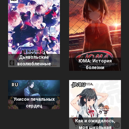
Дьявольские
ЮМА: История
возлюбленные
болезни
RU
JP/RU
Унисон печальных
сердец
Как и ожидалось,
моя школьная