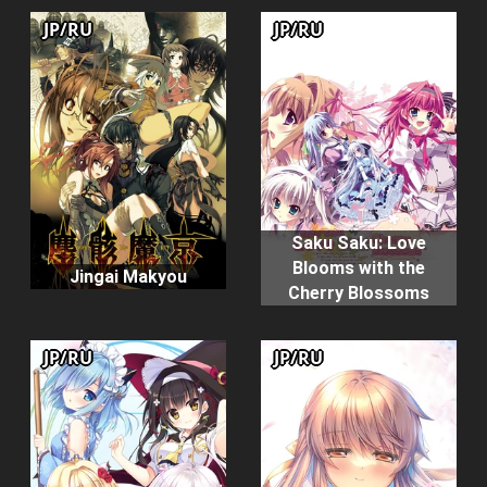
JP/RU
JP/RU
Saku Saku: Love
Blooms with the
Jingai Makyou
Cherry Blossoms
JP/RU
JP/RU