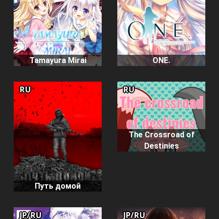
Tamayura Mirai
ONE.
RU
RU
The Crossroad of
Destinies
Путь домой
JP/RU
JP/RU