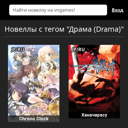
Вход
Новеллы с тегом "Драма (Drama)"
JP/RU
JP/RU
Ханачирасу
Chrono Clock