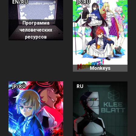
EN/RU
JP/RU
Программа
человеческих
ресурсов
Monkeys
JP/RU
RU