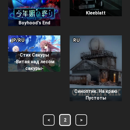
Kleeblatt
Boyhood's End
JP/RU
RU
Стих Сакуры
-Витая над лесом
сакуры-
Синоптик. На краю
Пустоты
<
2
>