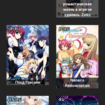
романтическая
жизнь в игре не
удалась. Zoku
JP/RU
JP/RU
Nanairo
Плод Грисайи
Reincarnation
EN/RU
RU