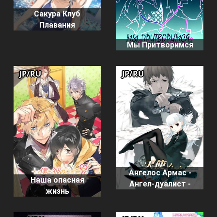
Сакура Клуб
Плавания
Мы Притворимся
JP/RU
JP/RU
Ангелос Армас -
Наша опасная
Ангел-дуалист -
жизнь