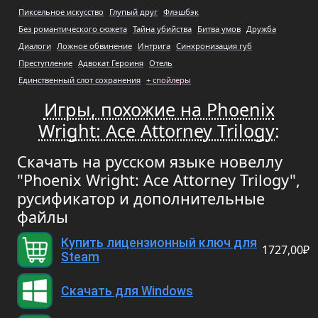
Пиксельное искусство
Глупый друг
Флэшбэк
Без романтического сюжета
Тайна убийства
Битва умов
Дружба
Диалоги
Ложное обвинение
Интрига
Синхронизация губ
Преступление
Адвокат Героиня
Отель
Единственный слот сохранения
+ спойлеры
Игры, похожие на Phoenix
Wright: Ace Attorney Trilogy
:
Скачать на русском языке новеллу
"Phoenix Wright: Ace Attorney Trilogy",
русификатор и дополнительные
файлы
Купить лицензионный ключ для
1727,00₽
Steam
Скачать для Windows