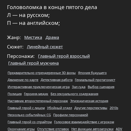
Головоломка в конце пятого дела
Л — на русском;
П — на английском;
Жанр:
Мистика
Драма
Сюжет:
Линейный сюжет
Персонажи:
Главный герой взрослый
Главный герой мужчина
Предварительно отрендеренные 3D фоны
Япония будущего
Движение по карте
Детективная работа
Гениальный протагонист
Интерактивная приключенческая игра
Зал суда
Выбор сценария
Полиция
Героиня-медик
Без сексуального содержания
Наставник второстепенный персонаж
Эпизодическая история
Главный герой с лицом
Убойный отдел
Другие перспективы
2010s
Несколько событийных CG
Профили персонажей
Главный герой со спрайтом
Голосовое взаимодействие с игроком
Окончание игры
Отсутствие отставок
Нет функции автозагрузки
ADV