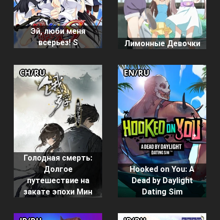
Эй, люби меня
всерьез! S
Лимонные Девочки
CH/RU
EN/RU
Голодная смерть:
Долгое
Hooked on You: A
путешествие на
Dead by Daylight
закате эпохи Мин
Dating Sim