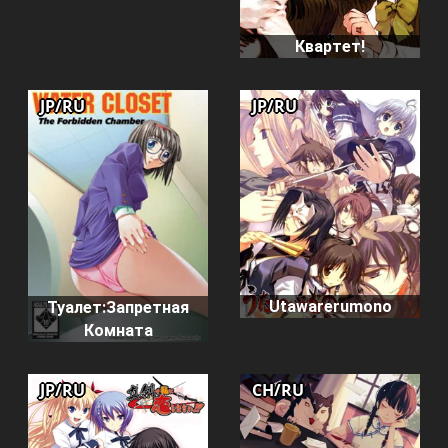
Квартет!
JP/RU
JP/RU
Utawarerumono
Туалет:Запретная
Комната
JP/RU
CH/RU