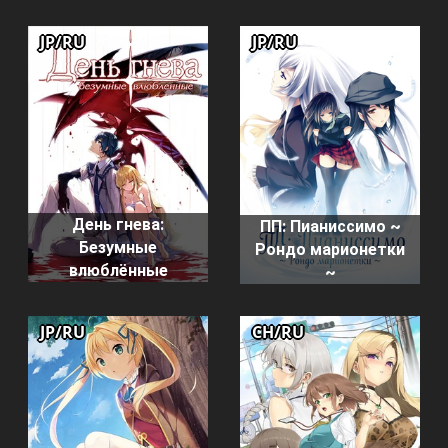
JP/RU
JP/RU
День гнева:
ПП: Пианиссимо ~
Безумные
Рондо марионетки
влюблённые
~
JP/RU
CH/RU