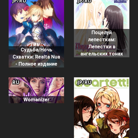
JP/RU
JP/RU
Поцелуй
лепесткам:
Лепестки в
Судьба/Ночь
ангельских тонах
Схватки: Realta Nua
- Полное издание
RU
JP/RU
Womanizer