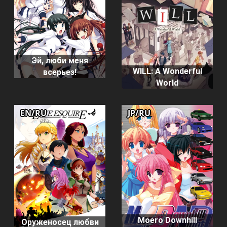
Эй, люби меня
WILL: A Wonderful
всерьез!
World
EN/RU
JP/RU
Moero Downhill
Оруженосец любви