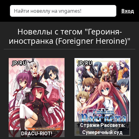
Вход
Новеллы с тегом "Героиня-
иностранка (Foreigner Heroine)"
JP/RU
JP/RU
Стражи Рассвета:
Сумеречный суд
DRACU-RIOT!