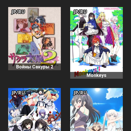
JP/RU
JP/RU
Войны Сакуры 2
Monkeys
JP/RU
JP/RU