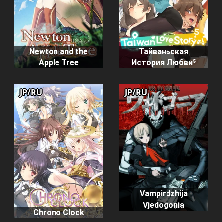
Newton and the
Тайваньская
Apple Tree
История Любви⁵
JP/RU
JP/RU
Vampirdzhija
Vjedogonia
Chrono Clock