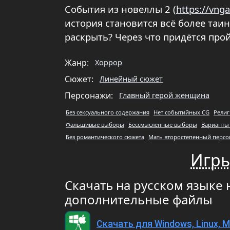
События из новеллы 2 (
https://vng
история становится всё более таи
раскрыть? Через что придётся пройт
Жанр:
Хоррор
Сюжет:
Линейный сюжет
Персонажи:
Главный герой женщина
Без сексуального содержания
Нет событийных CG
Религ
Фальшивые выборы
Бессмысленные выборы
Варианты 
Без романтического сюжета
Мать второстепенный персо
Игры
Скачать на русском языке 
дополнительные файлы
Скачать для Windows, Linux, 