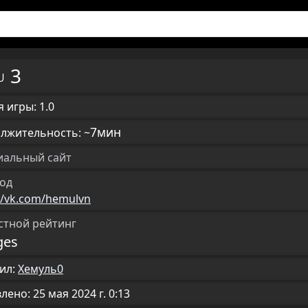
3
RU
 игры: 1.0
7мин
лжительность: ~
альный сайт
од
//vk.com/hemulvn
стной рейтинг
ges
ил:
Хемуль0
ено: 25 мая 2024 г. 0:13