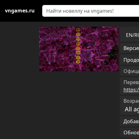
vngames.ru
EN/
Версия
Продо
Офици
Перев
https:
Возра
All a
Добав
Обновл