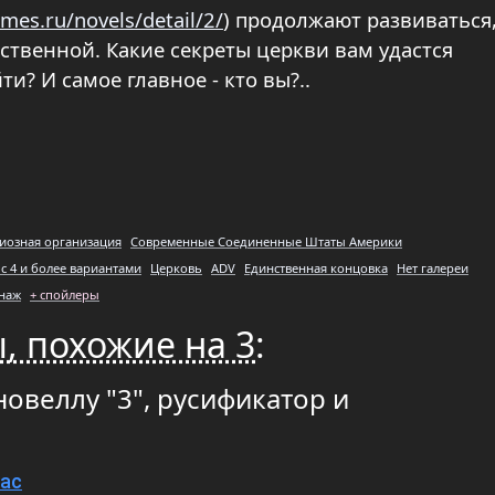
ames.ru/novels/detail/2/
) продолжают развиваться,
нственной. Какие секреты церкви вам удастся
и? И самое главное - кто вы?..
иозная организация
Современные Соединенные Штаты Америки
с 4 и более вариантами
Церковь
ADV
Единственная концовка
Нет галереи
наж
+ спойлеры
, похожие на 3
:
новеллу "3", русификатор и
Mac