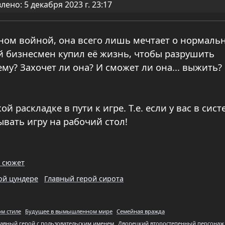
ено: 5 декабря 2023 г. 23:17
нном войной, она всего лишь мечтает о нормаль
 бизнесмен купил её жизнь, чтобы разрушить
ему? Захочет ли она? И сможет ли она... выжить?
й раскладке в пути к игре. Т.е. если у вас в сист
ывать игру на рабочий стол!
 сюжет
ой цундере
Главный герой сирота
ом стиле
Будущее в вымышленном мире
Семейная вражда
лавный герой с пользовательским именем
Дворецкий второстепенный персонаж