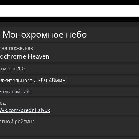
Монохромное небо
U
на также, как
ochrome Heaven
 игры: 1.0
8ч 48мин
лжительность: ~
альный сайт
од
//vk.com/bredni_sivux
стной рейтинг