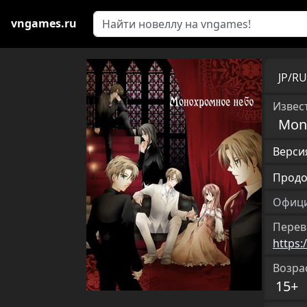
vngames.ru
JP/R
Извест
Mon
Версия
Продо
Офици
Перев
https:
Возра
15+