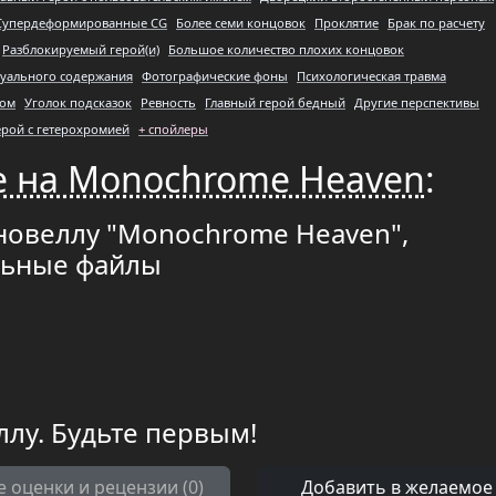
Супердеформированные CG
Более семи концовок
Проклятие
Брак по расчету
Разблокируемый герой(и)
Большое количество плохих концовок
суального содержания
Фотографические фоны
Психологическая травма
цом
Уголок подсказок
Ревность
Главный герой бедный
Другие перспективы
ерой с гетерохромией
+ спойлеры
е на Monochrome Heaven
:
 новеллу "Monochrome Heaven",
льные файлы
ллу. Будьте первым!
е оценки и рецензии (0)
Добавить в желаемое