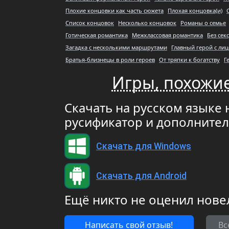
Плохие концовки как часть сюжета
Плохая концовка(и)
Список концовок
Несколько концовок
Романы о семье
Готическая романтика
Межклассовая романтика
Без сек
Загадка с несколькими маршрутами
Главный герой с ли
Братья-близнецы в роли героев
От тряпки к богатству
Г
Игры, похожи
Скачать на русском языке
русификатор и дополните
Скачать для Windows
Скачать для Android
Ещё никто не оценил нове
Написать свой отзыв!
Вс