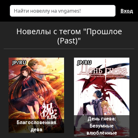
Вход
Новеллы с тегом "Прошлое
(Past)"
JP/RU
JP/RU
День гнева:
Благословенная
Безумные
дева
влюблённые