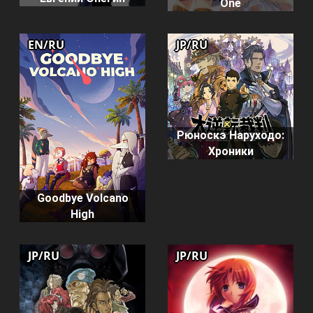
One
EN/RU
JP/RU
Рюноскэ Наруходо:
Хроники
Goodbye Volcano
High
JP/RU
JP/RU