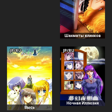
Шахматы клинков
JP/RU
JP/RU
Ночная Иллюзия
Высь