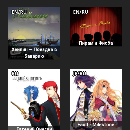
EN/RU
EN/RU
Пирам и Фисба
Хейлин — Поездка в
Баварию
RU
JP/RU
Fault - Milestone
Евгений Онегин