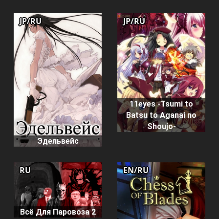
JP/RU
JP/RU
11eyes -Tsumi to
Batsu to Aganai no
Shoujo-
Эдельвейс
RU
EN/RU
Всё Для Паровоза 2