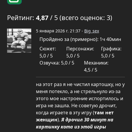
Рейтинг:
4,87
/ 5 (всего оценок: 3)
5 января 2026 г. 21:37 -
Big_sex
Пройдено за (примерно): 1ч 40мин
Сюжет:
Персонажи:
Графика:
5,0 / 5
5,0 / 5
5,0 / 5
Озвучка: 5,0 / 5
Механики:
4,5 / 5
на этот раз я не чистил картошку, но у
меня потекло, а не стрельнуло из-за
этого мое настроение испортилось и
игра не зашла. Не советую дрочит,
когда играете в эту игру (
там нет
женщин
).
Я дрочил 30 минут на
картинку кота из этой игры