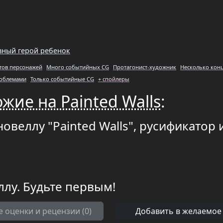
вный герой ребенок
йтов персонажей
Много событийных CG
Протагонист-художник
Несколько кон
роблемами
Только событийные CG
+ спойлеры
жие на Painted Walls
:
овеллу "Painted Walls", русификатор 
ллу. Будьте первым!
е оценки и рецензии (0)
Добавить в желаемое