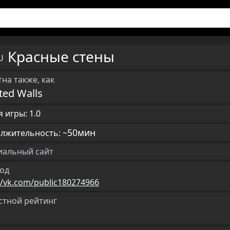
Красные стены
RU
на также, как
ted Walls
 игры: 1.0
50мин
лжительность: ~
альный сайт
од
//vk.com/public180274966
стной рейтинг