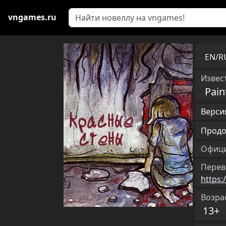
vngames.ru
EN/
Извест
Pain
Версия
Продо
Офици
Перев
https:
Возра
13+