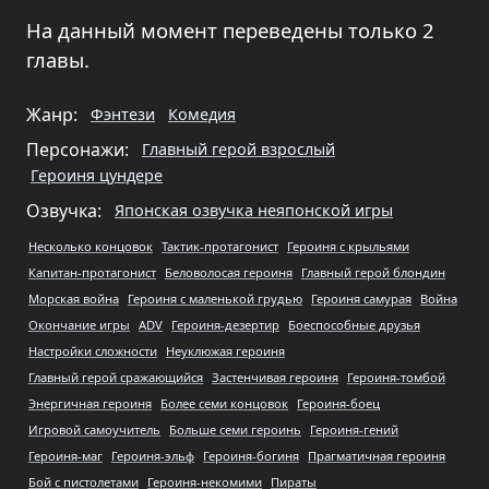
На данный момент переведены только 2
главы.
Жанр:
Фэнтези
Комедия
Персонажи:
Главный герой взрослый
Героиня цундере
Озвучка:
Японская озвучка неяпонской игры
Несколько концовок
Тактик-протагонист
Героиня с крыльями
Капитан-протагонист
Беловолосая героиня
Главный герой блондин
Морская война
Героиня с маленькой грудью
Героиня самурая
Война
Окончание игры
ADV
Героиня-дезертир
Боеспособные друзья
Настройки сложности
Неуклюжая героиня
Главный герой сражающийся
Застенчивая героиня
Героиня-томбой
Энергичная героиня
Более семи концовок
Героиня-боец
Игровой самоучитель
Больше семи героинь
Героиня-гений
Героиня-маг
Героиня-эльф
Героиня-богиня
Прагматичная героиня
Бой с пистолетами
Героиня-некомими
Пираты