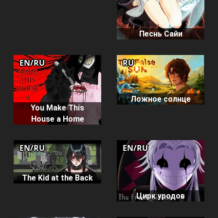
Песнь Сайи
EN/RU
RU
Ложное солнце
You Make This
House a Home
EN/RU
EN/RU
The Kid at the Back
Цирк уродов