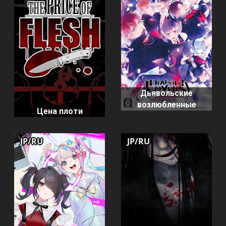
Дьявольские
возлюбленные
Цена плоти
JP/RU
JP/RU