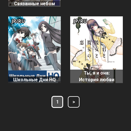
Связанные небом
JP/RU
JP/RU
Ты, я и она:
Школьные Дни HQ
История любви
1
>