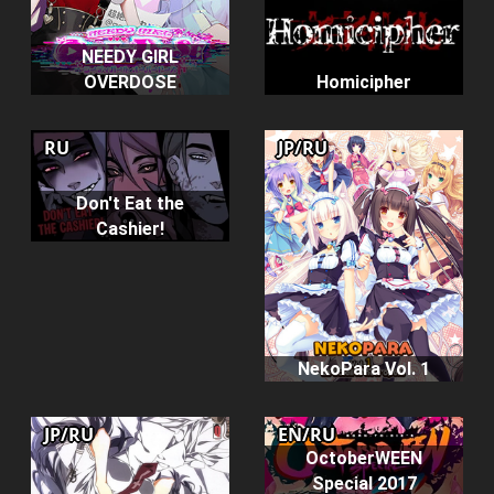
NEEDY GIRL
OVERDOSE
Homicipher
RU
JP/RU
Don't Eat the
Cashier!
NekoPara Vol. 1
JP/RU
EN/RU
OctoberWEEN
Special 2017