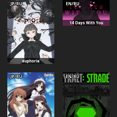
JP/RU
EN/RU
14 Days With You
euphoria
JP/RU
EN/RU