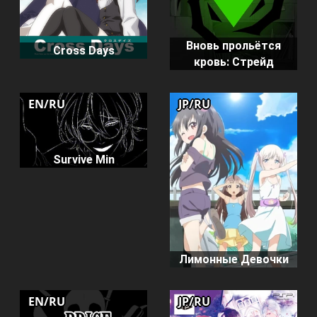
Вновь прольётся
Cross Days
кровь: Стрейд
EN/RU
JP/RU
Survive Min
Лимонные Девочки
EN/RU
JP/RU