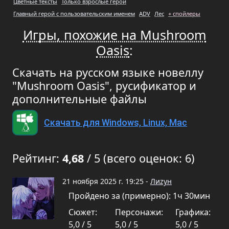
Цветные тексты
Только взрослые герои
Главный герой с пользовательским именем
ADV
Лес
+ спойлеры
Игры, похожие на Mushroom
Oasis
:
Скачать на русском языке новеллу
"Mushroom Oasis", русификатор и
дополнительные файлы
Скачать для Windows, Linux, Mac
Рейтинг:
4,68
/ 5 (всего оценок: 6)
21 ноября 2025 г. 19:25 -
Лиzун
Пройдено за (примерно): 1ч 30мин
Сюжет:
Персонажи:
Графика:
5,0 / 5
5,0 / 5
5,0 / 5