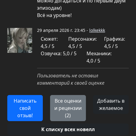
можно догадаться и по первым двум
эпизодам)
Всё на уровне!
29 апреля 2026 г. 23:45 -
lolkekkk
Сюжет:
Персонажи:
Графика:
4,5 / 5
4,5 / 5
4,5 / 5
Озвучка: 5,0 / 5
Механики:
4,0 / 5
Пользователь не оставил
комментарий к своей оценке
Написать
Все оценки
Добавить в
свой
и рецензии
желаемое
отзыв!
(2)
К списку всех новелл