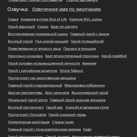
Озвучка:
Озвученное имя по умолчанию
Семья
Комедия в стиле Slice of Life
Краткие NVL-сцены
Герой-взрослый
Сказка
Брак по расчету
Восстановление нормальной сцены
Главный герой с лицом
Богатый герой
Под одной крышей
Герой-полицейский
Повествование от второго лица
Прыжок в прошлое
Несколько концовок
Брат второстепенный персонаж
Герой-плейбой
Герой основан на вымышленной личности
Амнезия
Герой с кансайским акцентом
Эпоха Тайшоу
Протагонист как единственная женщина
Главный герой очаровательный
Маркировка избранных
Другие перспективы
Друг-мужчина
Высокомерный герой
Легальный герой Шота
Главный герой сильная женщина
Богатый протагонист
Герой-маг
Усадьба в западном стиле
Протагонист Ojousama
Герой-книжный червь
Литературная адаптация
Страна чудес
Главный герой с пользовательским именем
Кафе
Герой-телохранитель
Герой-студент
Нарушение четвертой стены