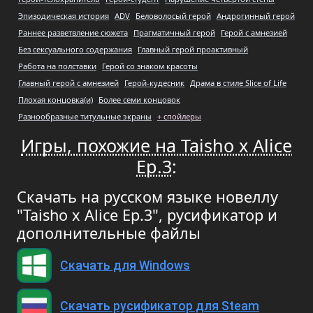
Эпизодическая история
ADV
Беловолосый герой
Андрогинный герой
Раннее разветвление сюжета
Прагматичный герой
Герой с амнезией
Без сексуального содержания
Главный герой проактивный
Работа на полставки
Герой со знаком красоты
Главный герой с амнезией
Герой-кудесник
Драма в стиле Slice of Life
Плохая концовка(и)
Более семи концовок
Разнообразные титульные экраны
+ спойлеры
Игры, похожие на Taisho x Alice
Ep.3
:
Скачать на русском языке новеллу
"Taisho x Alice Ep.3", русификатор и
дополнительные файлы
Скачать для Windows
Скачать русификатор для Steam