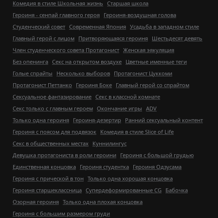
Комедия в стиле Школьная жизнь
Старшая школа
Героиня - сенпай главного героя
Героиня-воздушная голова
Студенческий совет
Современная Япония
Усадьба в западном стиле
Главный герой с лицом
Притворяющаяся героиня
Шестьдесят девять
Член студенческого совета Протагонист
Женская эякуляция
Без опенинга
Секс на открытом воздухе
Цветные именные теги
Голые спрайты
Несколько выборов
Протагонист Цуккоми
Протагонист Петтанко
Героиня Боке
Главный герой со спрайтом
Сексуальное фантазирование
Секс в классной комнате
Секс только с главным героем
Окончание игры
ADV
Только одна героиня
Героиня-дезертир
Ранний сексуальный контент
Героиня с поясом для подвязок
Комедия в стиле Slice of Life
Секс в общественных местах
Куннилингус
Девушка протагониста в роли героини
Героиня с большой грудью
Единственная концовка
Героиня студентка
Героиня Одзусама
Героиня с прической в тон
Только одна хорошая концовка
Героиня старшеклассница
Супердеформированные CG
Бабочка
Озорная героиня
Только одна плохая концовка
Героиня с большим размером груди