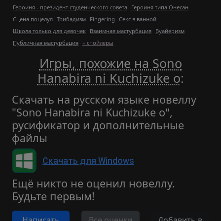
Героиня - президент студенческого совета
Героиня типа Онесан
Сцена поцелуя
Трибадизм
Fingering
Секс в ванной
Школа только для девочек
Взаимная мастурбация
Вуайеризм
Публичная мастурбация
+ спойлеры
Игры, похожие на Sono
Hanabira ni Kuchizuke o
:
Скачать на русском языке новеллу
"Sono Hanabira ni Kuchizuke o",
русификатор и дополнительные
файлы
Скачать для Windows
Ещё никто не оценил новеллу.
Будьте первым!
Написать
Все оценки
Добавить в