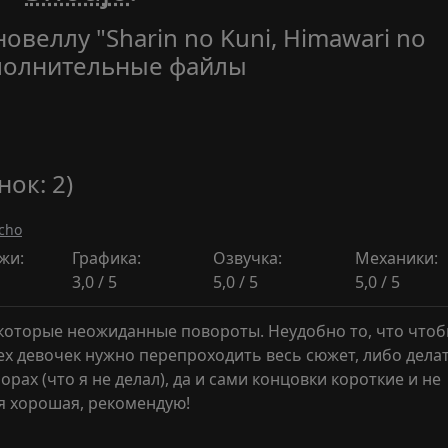
овеллу "Sharin no Kuni, Himawari no
ополнительные файлы
нок: 2)
cho
жи:
Графика:
Озвучка:
Механики:
3,0 / 5
5,0 / 5
5,0 / 5
которые неожиданные повороты. Неудобно то, что что
ех девочек нужно перепроходить весь сюжет, либо дела
рах (что я не делал), да и сами концовки короткие и не
я хорошая, рекомендую!