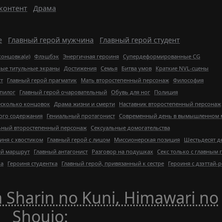
контент
Драма
е
Главный герой мужчина
Главный герой студент
концовка(и)
Флэшбэк
Энергичная героиня
Супердеформированные CG
ные титульные экраны
Достижения
Семья
Битва умов
Краткие NVL-сцены
т
Главный герой прагматик
Мать второстепенный персонаж
Философия
пилог
Главный герой очаровательный
Обувь для ног
Полиция
сколько концовок
Драма жизни и смерти
Наставник второстепенный персонаж
ого содержания
Гениальный протагонист
Современный день в вымышленном 
ьный второстепенный персонаж
Сексуальные домогательства
иня с хвостиком
Главный герой с лицом
Миссионерская позиция
Шестьдесят д
й маршрут
Главный антагонист
Разговор на подушках
Секс только с главным 
ка
Героиня студентка
Главный герой, привязанный к сестре
Героиня с дзэттай-
Sharin no Kuni, Himawari no
Shoujo
: