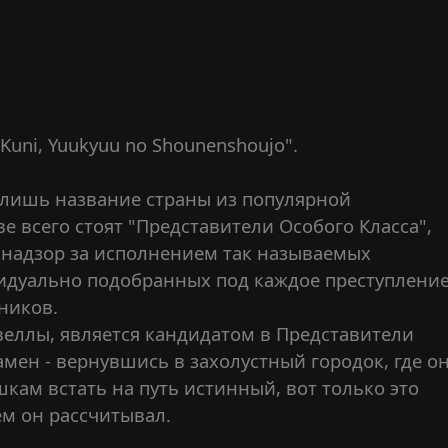
Kuni, Yuukyuu no Shounenshoujo".
 - лишь название страны из популярной
ве всего стоят "Представители Особого Класса",
 надзор за исполнением так называемых
видуально подобранных под каждое преступление
ников.
веллы, является кандидатом в Представители
амен - вернувшись в захолустный городок, где о
кам встать на путь истинный, вот только это
ем он рассчитывал.