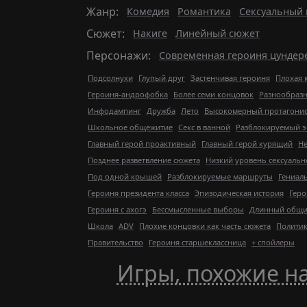
Жанр:
Комедия
Романтика
Сексуальный 
Сюжет:
Накиге
Линейный сюжет
Персонажи:
Современная героиня цундер
Подсолнухи
Глупый друг
Застенчивая героиня
Плохая 
Героиня-андрофобка
Более семи концовок
Разнообраз
Инфодампинг
Дружба
Лето
Высокомерный протагонис
Школьное общежитие
Секс в ванной
Разблокируемый э
Главный герой проактивный
Главный герой курящий
Не
Позднее разветвление сюжета
Низкий уровень сексуальн
Под одной крышей
Разблокируемые маршруты
Гениал
Героиня президента класса
Эпизодическая история
Геро
Героиня с ахогэ
Бессмысленные выборы
Длинный общи
Школа
ADV
Плохие концовки как часть сюжета
Полити
Правительство
Героиня старшеклассница
+ спойлеры
Игры, похожие на 