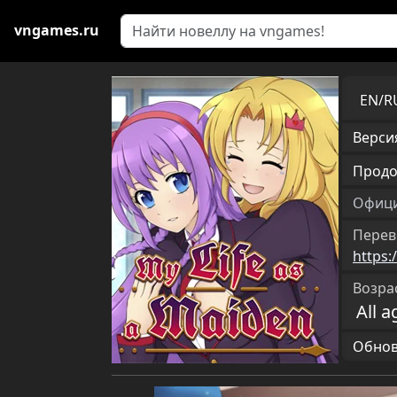
vngames.ru
EN/
Версия
Продо
Офици
Перев
https
Возра
All a
Обновл