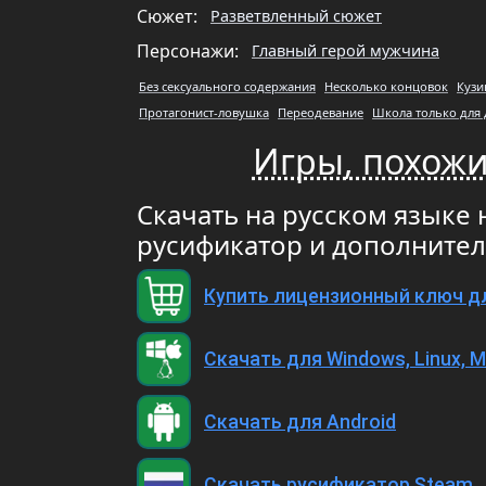
Сюжет:
Разветвленный сюжет
Персонажи:
Главный герой мужчина
Без сексуального содержания
Несколько концовок
Кузи
Протагонист-ловушка
Переодевание
Школа только для 
Игры, похожие
Скачать на русском языке н
русификатор и дополните
Купить лицензионный ключ д
Скачать для Windows, Linux, 
Скачать для Android
Скачать русификатор Steam