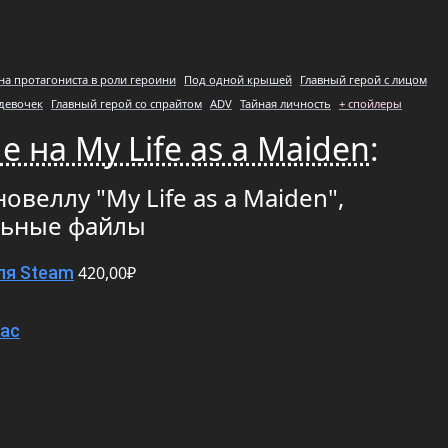
на протагониста в роли героини
Под одной крышей
Главный герой с лицом
девочек
Главный герой со спрайтом
ADV
Тайная личность
+ спойлеры
 на My Life as a Maiden
:
овеллу "My Life as a Maiden",
льные файлы
420,00₽
ля Steam
Mac