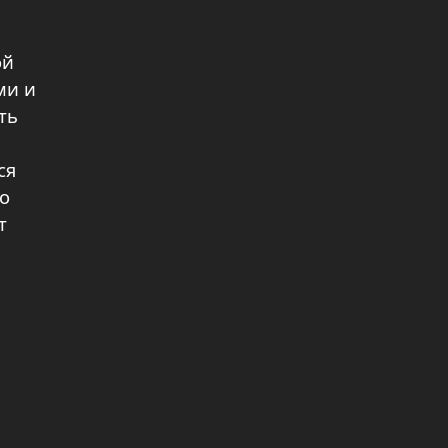
ой
ми и
ть
ся
о
т