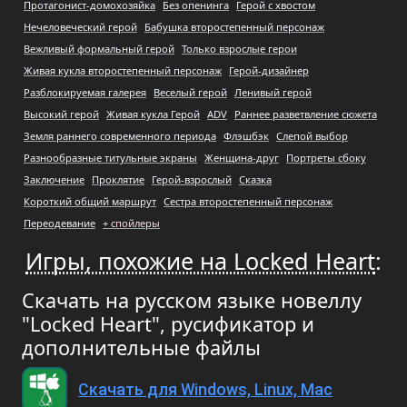
Протагонист-домохозяйка
Без опенинга
Герой с хвостом
Нечеловеческий герой
Бабушка второстепенный персонаж
Вежливый формальный герой
Только взрослые герои
Живая кукла второстепенный персонаж
Герой-дизайнер
Разблокируемая галерея
Веселый герой
Ленивый герой
Высокий герой
Живая кукла Герой
ADV
Раннее разветвление сюжета
Земля раннего современного периода
Флэшбэк
Слепой выбор
Разнообразные титульные экраны
Женщина-друг
Портреты сбоку
Заключение
Проклятие
Герой-взрослый
Сказка
Короткий общий маршрут
Сестра второстепенный персонаж
Переодевание
+ спойлеры
Игры, похожие на Locked Heart
:
Скачать на русском языке новеллу
"Locked Heart", русификатор и
дополнительные файлы
Скачать для Windows, Linux, Mac