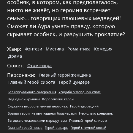
особняк, в котором, как предполагалось,
никто не живёт, но героиня встречает
семью... говорящих плюшевых медведей!
Сможет ли Аура узнать правду, которую
скрывает особняк, и разрушить проклятие?
Жанр:
Фэнтези
Мистика
Романтика
Комедия
Драма
Сюжет:
Отомэ-игра
Персонажи:
Главный герой женщина
Главный герой сирота
Герой цундере
Без сексуального содержания
Усадьба в западном стиле
Под одной крышей
Королевский герой
Служанка второстепенный персонаж
Герой-дворецкий
Братья-герои, не являющиеся близнецами
Несколько концовок
Загадка с несколькими маршрутами
Главный герой с лицом
Главный герой повар
Герой-рыцарь
Герой с темной кожей