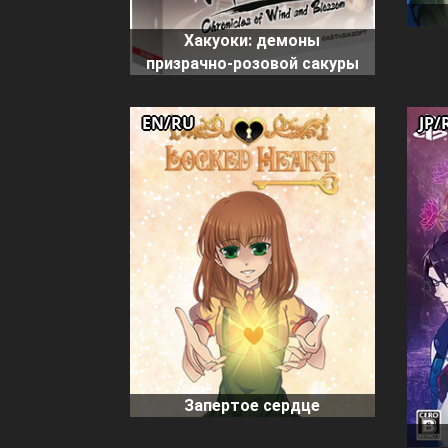
Хакуоки: демоны
призрачно-розовой сакуры
EN/RU
JP/
Запертое сердце