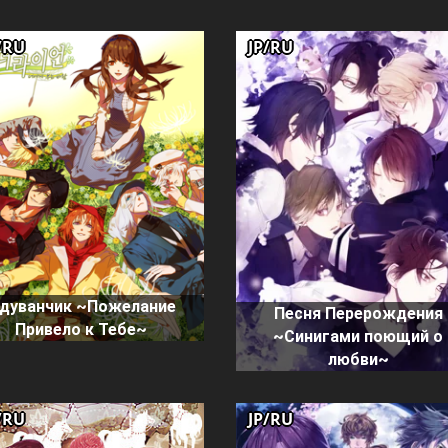
/RU
JP/RU
дуванчик ~Пожелание
Песня Перерождения
Привело к Тебе~
~Синигами поющий о
любви~
/RU
JP/RU