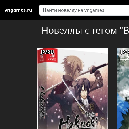
vngames.ru
Новеллы с тегом "В
JP/RU
JP/