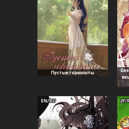
Без
Пустые горизонты
ве
EN/RU
JP/