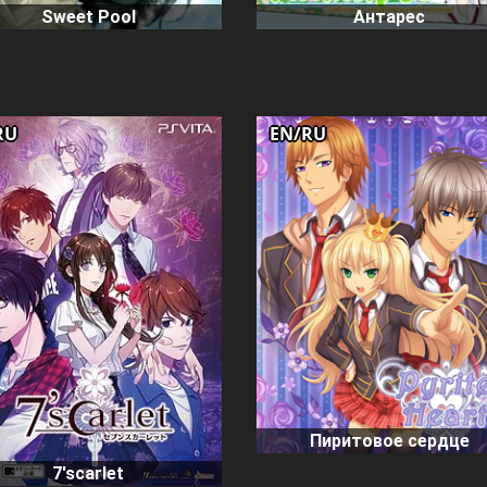
Sweet Pool
Антарес
RU
EN/RU
Пиритовое сердце
7'scarlet