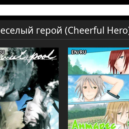
еселый герой (Cheerful Hero
RU
EN/RU