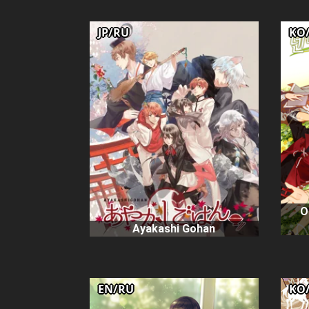
JP/RU
KO
О
Ayakashi Gohan
EN/RU
KO