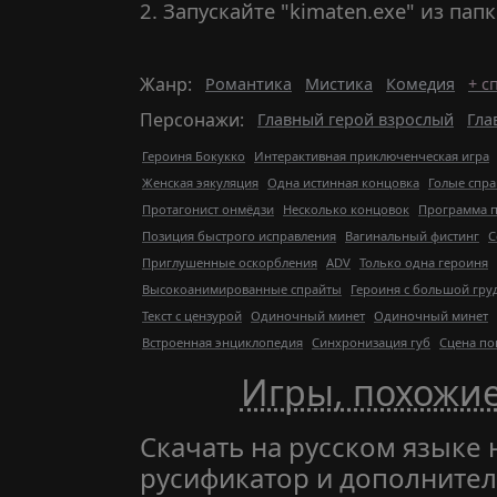
2. Запускайте "kimaten.exe" из папк
Жанр:
Романтика
Мистика
Комедия
+ с
Персонажи:
Главный герой взрослый
Гла
Героиня Бокукко
Интерактивная приключенческая игра
Женская эякуляция
Одна истинная концовка
Голые спр
Протагонист онмёдзи
Несколько концовок
Программа п
Позиция быстрого исправления
Вагинальный фистинг
С
Приглушенные оскорбления
ADV
Только одна героиня
Высокоанимированные спрайты
Героиня с большой гр
Текст с цензурой
Одиночный минет
Одиночный минет
Встроенная энциклопедия
Синхронизация губ
Сцена по
Игры, похожие
Скачать на русском языке 
русификатор и дополните