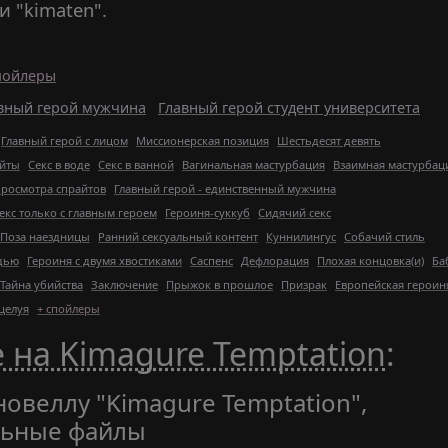
и "kimaten".
пойлеры
вный герой мужчина
Главный герой студент университета
Главный герой с лицом
Миссионерская позиция
Шестьдесят девять
айты
Секс в воде
Секс в ванной
Вагинальная мастурбация
Взаимная мастурбац
росмотра спрайтов
Главный герой - единственный мужчина
екс только с главным героем
Героиня-суккуб
Сидячий секс
Поза наездницы
Ранний сексуальный контент
Куннилингус
Собачий стиль
удью
Героиня с двумя хвостиками
Саспенс
Дефлорация
Плохая концовка(и)
Ба
Тайна убийства
Заключение
Прыжок в прошлое
Призрак
Европейская героин
целуя
+ спойлеры
 на Kimagure Temptation
:
новеллу "Kimagure Temptation",
льные файлы