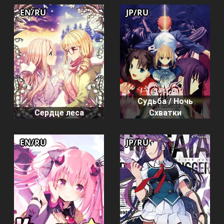
EN/RU
JP/RU
Судьба / Ночь
Сердце леса
Схватки
EN/RU
JP/RU