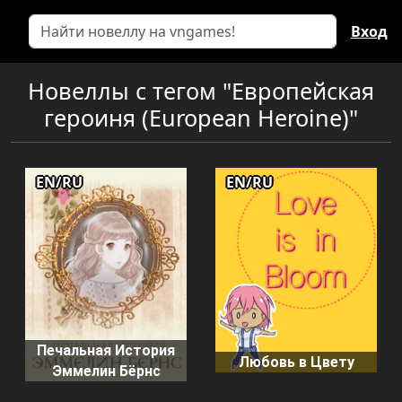
Вход
Новеллы с тегом "Европейская
героиня (European Heroine)"
EN/RU
EN/RU
Печальная История
Любовь в Цвету
Эммелин Бёрнс