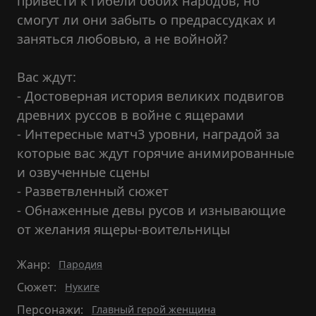
привести к гибели обоих народов, но
смогут ли они забыть о предрассудках и
заняться любовью, а не войной?
Вас ждут:
- Достоверная история великих подвигов
древних руссов в войне с ящерами
- Интересные матч3 уровни, наградой за
которые вас ждут горячие анимированные
и озвученные сцены
- Разветвленный сюжет
- Обнаженные девы русов и изнывающие
от желания ящеры-воительницы
Жанр:
Пародия
Сюжет:
Нукиге
Персонажи:
Главный герой женщина