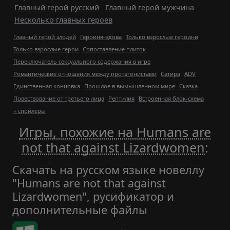
Главный герой русский
Главный герой мужчина
Несколько главных героев
Главный герой злодей
Героиня-вдова
Только взрослые героини
Только взрослые герои
Сопоставление плиток
Переключатель сексуального содержания в игре
Романтические отношения между протагонистами
Сатира
ADV
Единственная концовка
Прошлое в вымышленном мире
Сказка
Повествование от третьего лица
Рептилия
Встроенная блок-схема
+ спойлеры
Игры, похожие на Humans are
not that against Lizardwomen
:
Скачать на русском языке новеллу
"Humans are not that against
Lizardwomen", русификатор и
дополнительные файлы