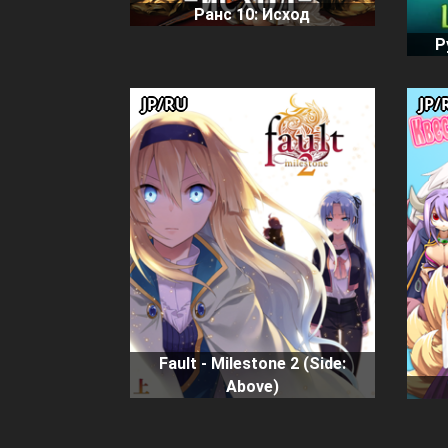
Ранс 10: Исход
Р
JP/RU
JP/
Fault - Milestone 2 (Side:
Above)