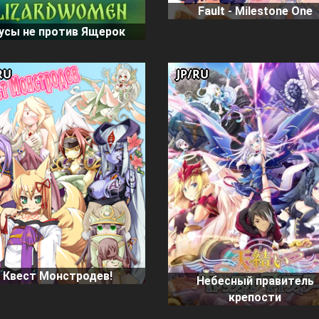
Fault - Milestone One
усы не против Ящерок
RU
JP/RU
Квест Монстродев!
Небесный правитель
крепости