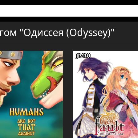
гом "Одиссея (Odyssey)"
JP/RU