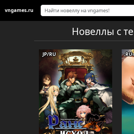
vngames.ru
Новеллы с те
JP/RU
RU