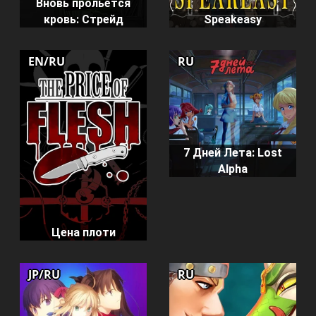
Вновь прольётся
кровь: Стрейд
Speakeasy
EN/RU
RU
7 Дней Лета: Lost
Alpha
Цена плоти
JP/RU
RU