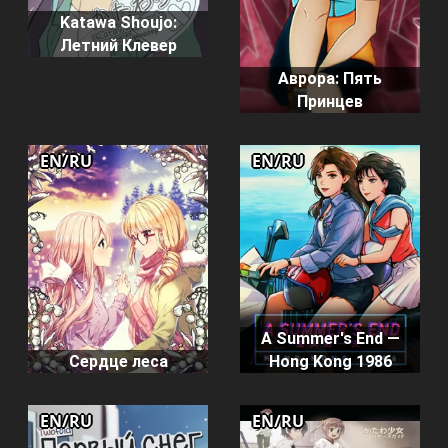
Katawa Shoujo:
Летний Клевер
Аврора: Пять
Принцев
EN/RU
EN/RU
A Summer's End —
Сердце леса
Hong Kong 1986
EN/RU
EN/RU