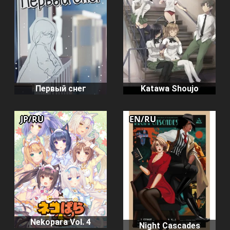
Первый снег
Katawa Shoujo
JP/RU
EN/RU
Nekopara Vol. 4
Night Cascades