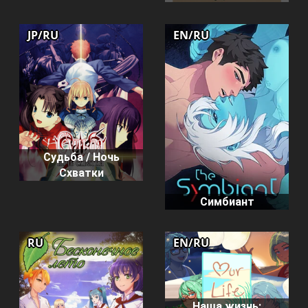
JP/RU
EN/RU
Судьба / Ночь
Схватки
Симбиант
RU
EN/RU
Наша жизнь: