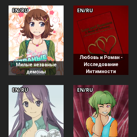
EN/RU
EN/RU
Любовь и Роман -
Исследование
Милые незваные
Интимности
демоны
EN/RU
EN/RU