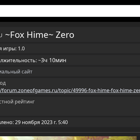
~Fox Hime~ Zero
RU
 игры: 1.0
3ч 10мин
лжительность: ~
альный сайт
од
://forum.zoneofgames.ru/topic/49996-fox-hime-fox-hime
стной рейтинг
ено: 29 ноября 2023 г. 5:40