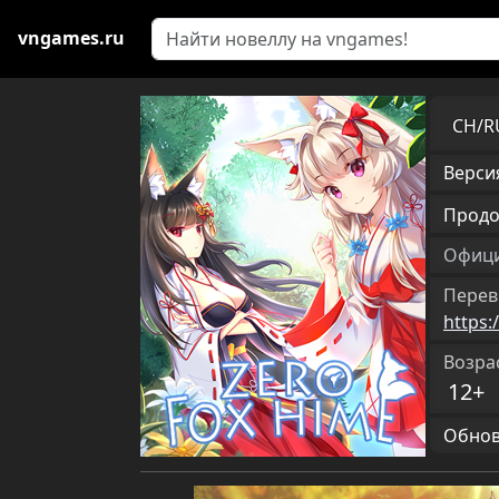
vngames.ru
CH/
Версия
Продо
Офици
Перев
https
Возра
12+
Обновл