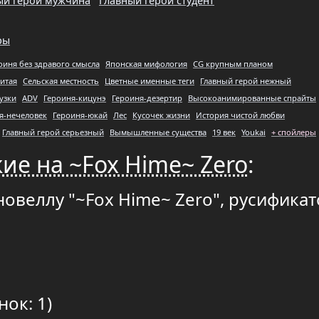
ый герой мужчина
Главный герой студент
ры
оиня без здравого смысла
Японская мифология
CG крупным планом
итая
Сельская местность
Цветные именные теги
Главный герой нежный
узки
ADV
Героиня-кицунэ
Героиня-дезертир
Высокоанимированные спрайты
я-нечеловек
Героиня-юкай
Лес
Кусочек жизни
История чистой любви
Главный герой серьезный
Вымышленные существа
19 век
Youkai
+ спойлеры
ие на ~Fox Hime~ Zero
:
новеллу "~Fox Hime~ Zero", русифика
нок: 1)