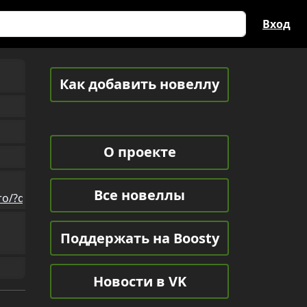
Вход
Как добавить новеллу
О проекте
Все новеллы
-zero/?do=findComment&comment=909310
Поддержать на Boosty
Новости в VK