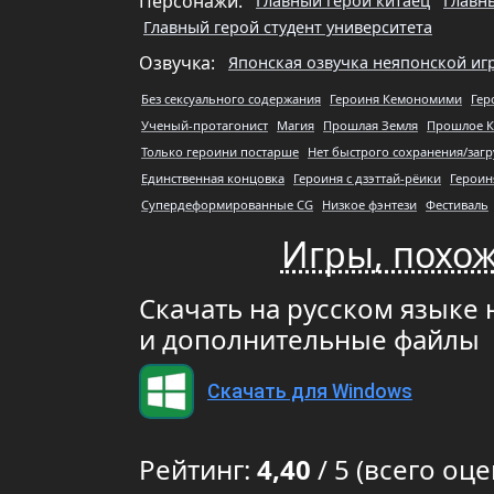
Персонажи:
Главный герой китаец
Главн
Главный герой студент университета
Озвучка:
Японская озвучка неяпонской иг
Без сексуального содержания
Героиня Кемономими
Гер
Ученый-протагонист
Магия
Прошлая Земля
Прошлое К
Только героини постарше
Нет быстрого сохранения/загр
Единственная концовка
Героиня с дзэттай-рёики
Героин
Супердеформированные CG
Низкое фэнтези
Фестиваль
Игры, похож
Скачать на русском языке 
и дополнительные файлы
Скачать для Windows
Рейтинг:
4,40
/ 5 (всего оце