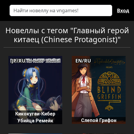
Вход
Новеллы с тегом "Главный герой
китаец (Chinese Protagonist)"
JP/RU
EN/RU
Кикокугаи-Кибер
Слепой Грифон
Убийца Ремейк