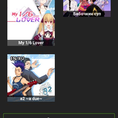
Бабочкин суп
My 1/6 Lover
EN/RU
a2 ~a due~