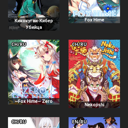
Fox Hime
Кикокугаи-Кибер
Убийца
CH/RU
CH/RU
~Fox Hime~ Zero
Nekojishi
CH/RU
EN/RU