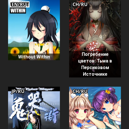
EN/RU
CH/RU
Погребение
Without Within
цветов: Тьма в
Персиковом
Источнике
JP/RU
CH/RU