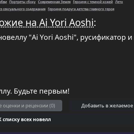
юбви
Портреты сбоку
Современная Земля
Героиня с темной кожей
Лето
ез сексуального содержания
Героиня подруга детства главного героя
жие на Ai Yori Aoshi
:
овеллу "Ai Yori Aoshi", русификатор и
ллу. Будьте первым!
е оценки и рецензии (0)
Добавить в желаемое
К списку всех новелл