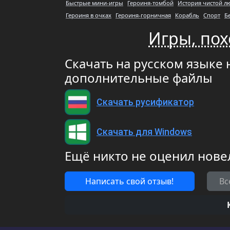
Быстрые мини-игры
Героиня-томбой
История чистой л
Героиня в очках
Героиня-горничная
Корабль
Спорт
Б
Игры, похо
Скачать на русском языке н
дополнительные файлы
Скачать русификатор
Скачать для Windows
Ещё никто не оценил нове
Написать свой отзыв!
Вс