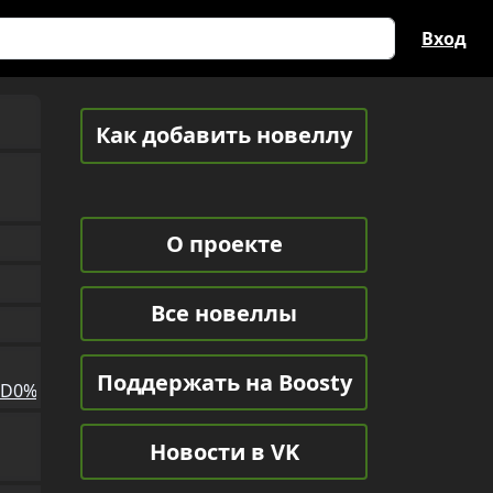
Вход
Как добавить новеллу
О проекте
Все новеллы
Поддержать на Boosty
D1%81%D0%B5-%D0%BE%D1%82%D1%82%D0%B5%D0%BD%D0%
Новости в VK