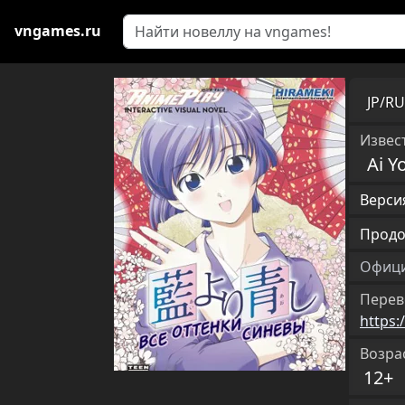
vngames.ru
JP/R
Извест
Ai Y
Версия
Продо
Офици
Перев
https
Возра
12+