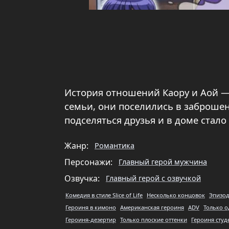
История отношений Каору и Аой —
семьи, они поселились в заброшен
подселяться друзья и в доме стал
Жанр:
Романтика
Персонажи:
Главный герой мужчина
Озвучка:
Главный герой с озвучкой
Комедия в стиле Slice of Life
Несколько концовок
Эпизод
Героиня в кимоно
Американская героиня
ADV
Только о
Героиня-дезертир
Только плоские оттенки
Героиня студ