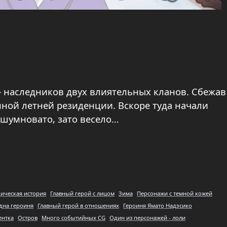
 наследников двух влиятельных кланов. Сбежав
ной летней резиденции. Вскоре туда начали
о шумновато, зато весело…
ическая история
Главный герой с лицом
Зима
Персонажи с темной кожей
дна героиня
Главный герой в отношениях
Героиня Ямато Надэсико
ентка
Остров
Много событийных CG
Один из персонажей - лоли