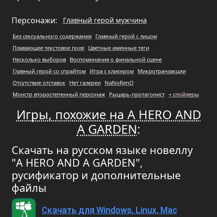
Персонажи:
Главный герой мужчина
Без сексуального содержания
Главный герой с лицом
Плавающее текстовое поле
Цветные именные теги
Несколько выборов
Воспоминания о финальной сцене
Главный герой со спрайтом
Игра с кликером
Микротранзакции
Отсутствие отставок
Нет галереи
NaNoRenO
Монстр второстепенный персонаж
Рыцарь-протагонист
+ спойлеры
Игры, похожие на A HERO AND
A GARDEN
:
Скачать на русском языке новеллу
"A HERO AND A GARDEN",
русификатор и дополнительные
файлы
Скачать для Windows, Linux, Mac