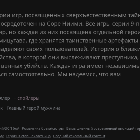
 серии игр, посвященных сверхъестественным тай
осредоточен на Соре Ниими. Все игры серии 9-n
р, но каждая из них посвящена отдельной геро
ромицугава, где хранятся таинственные артефакты
аделяют своих пользователей. История о близк
бийства, в которой они выслеживают преступника,
венных убийств. Каждая игра имеет независим
ся самостоятельно. Мы надеемся, что вам
ллер
+ спойлеры
ик
Главный герой мужчина
ий/ЭСП бой
Романтика брата/сестры
Вымышленный современный японский го
му
Героиня старшеклассница
Поздний сексуальный контент