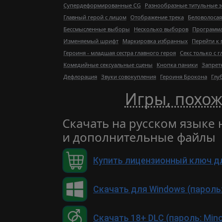
Супердеформированные CG
Разнообразные титульные 
Главный герой с лицом
Отображение трека
Беловолосая
Бессмысленные выборы
Несколько выборов
Программа
Изменяемый шрифт
Маркировка избранных
Перейти к
Героиня - младшая сестра главного героя
Секс только с 
Комедийные сексуальные сцены
Кнопка паники
Запрет
Дефлорация
Звуки совокупления
Героиня Брокона
Глу
Игры, похожи
Скачать на русском языке н
и дополнительные файлы
Купить лицензионный ключ д
Скачать для Windows (пароль:
Скачать 18+ DLC (пароль: Min