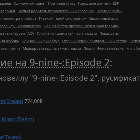
экраны
Одиночный минет
Портреты сбоку
Городское фэнтези
ESP
 героиня
Глупый родитель второстепенный персонаж
Голые спрайты
 просмотра спрайтов
Главный герой со спрайтом
Квартирный дом
 предыдущим вариантам
Полная сестра протагониста в роли героини
главным героем
ADV
Плохие концовки как часть сюжета
Показ даты
ная любовь
Одиночный рукоблуд
Главный герой, привязанный к сестре
Саспе
бокая глотка
Маркировка прочитанного текста
Ложки
Фоновые стоны
+ спой
е на 9-nine-:Episode 2
:
овеллу "9-nine-:Episode 2", русифика
774,00₽
ля Steam
 MinoriTeam)
oriTeam)