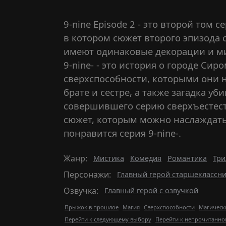
9-nine Episode 2 - это второй том
в котором сюжет второго эпизода с
имеют одинаковые декорации и ми
9-nine- - это история о городе Си
сверхспособности, которыми они н
брате и сестре, а также загадка у
совершившего серию сверхъестест
сюжет, которым можно наслаждать
понравится серия 9-nine-.
Жанр:
Мистика
Комедия
Романтика
Три
Персонажи:
Главный герой старшеклассн
Озвучка:
Главный герой с озвучкой
Прыжок в прошлое
Магия
Сверхспособности
Магическ
Перейти к следующему выбору
Перейти к непрочитанно