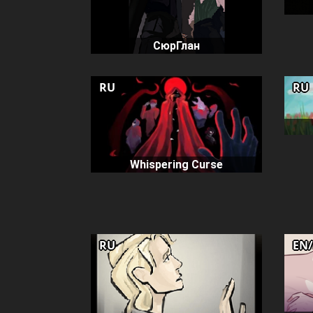
СюрГлан
RU
RU
Whispering Curse
RU
EN