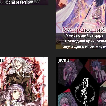
Comfort Pillow
Умирающий рыцарь
-Последний крик, эхо
звучащий в ином мире
RU
JP/RU