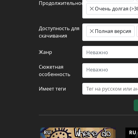
Продолжительность
Очень долгая (>3
Доступность для
Полная версия
скачивания
Жанр
Неважно
Сюжетная
Неважно
особенность
Имеет теги
RU
RU