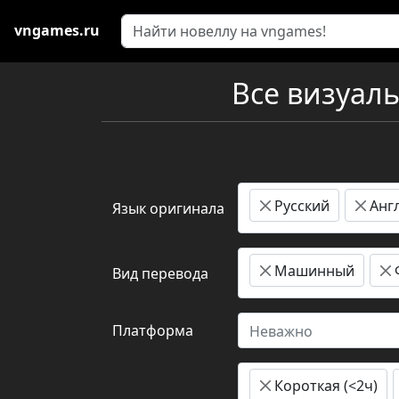
vngames.ru
Все визуал
Русский
Анг
Язык оригинала
Машинный
Вид перевода
Платформа
Неважно
Короткая (<2ч)