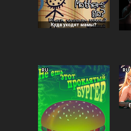
Куда уходят мамы?
RU
RU