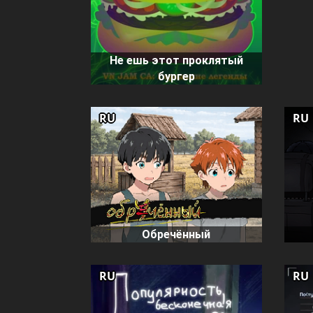
Не ешь этот проклятый
бургер
RU
RU
Обречённый
RU
RU