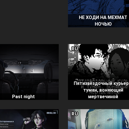
НЕ ХОДИ НА МЕХМАТ
НОЧЬЮ
RU
Пятизвёздочный курьер
туман, воняющий
Past night
мертвечиной
RU