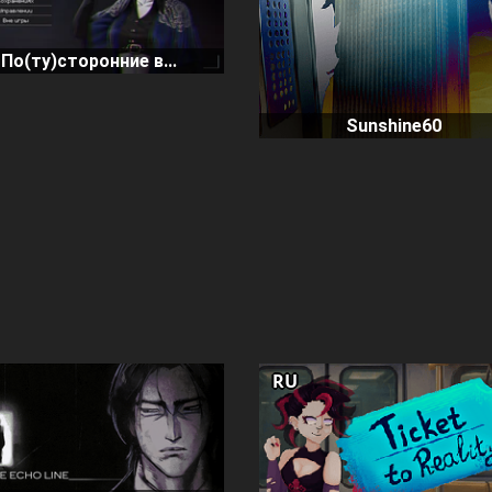
По(ту)сторонние в...
Sunshine60
RU