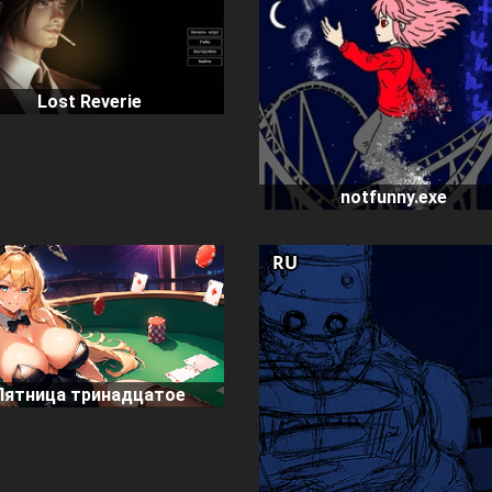
Lost Reverie
notfunny.exe
RU
Пятница тринадцатое