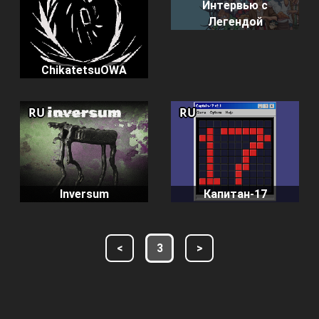
Интервью с
Легендой
ChikatetsuOWA
RU
RU
Inversum
Капитан-17
<
3
>