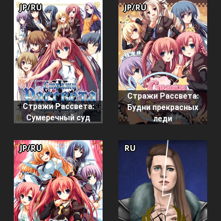
JP/RU
JP/RU
Стражи Рассвета:
Стражи Рассвета:
Будни прекрасных
Сумеречный суд
леди
JP/RU
RU