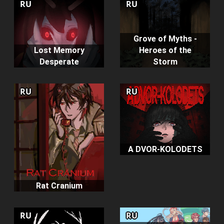
RU
RU
Grove of Myths -
Lost Memory
Heroes of the
Desperate
Storm
RU
RU
A DVOR-KOLODETS
Rat Cranium
RU
RU