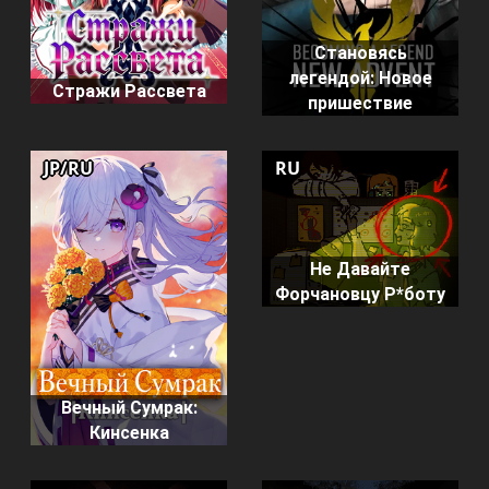
Становясь
легендой: Новое
Стражи Рассвета
пришествие
JP/RU
RU
Не Давайте
Форчановцу Р*боту
Вечный Сумрак:
Кинсенка