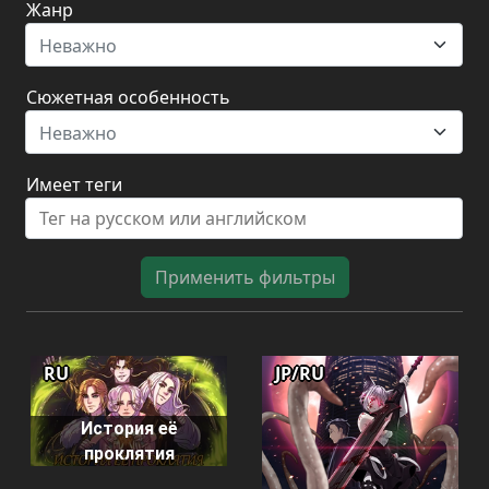
Жанр
Неважно
Сюжетная особенность
Неважно
Имеет теги
Применить фильтры
RU
JP/RU
История её
проклятия