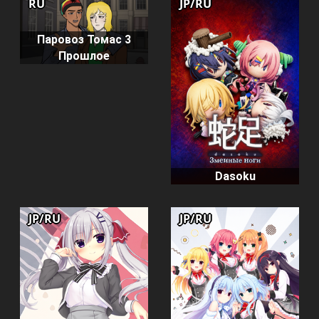
RU
JP/RU
Паровоз Томас 3
Прошлое
Dasoku
JP/RU
JP/RU