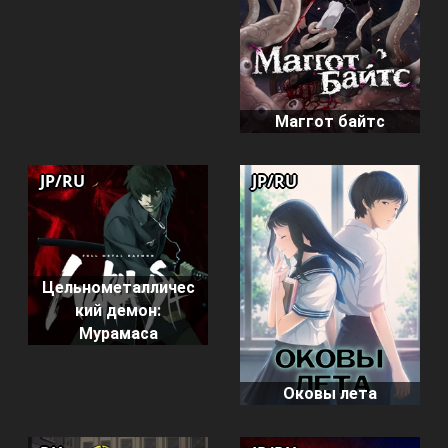
Маггот байтс
JP/RU
JP/RU
Цельнометалличес
кий демон:
Мурамаса
Оковы лета