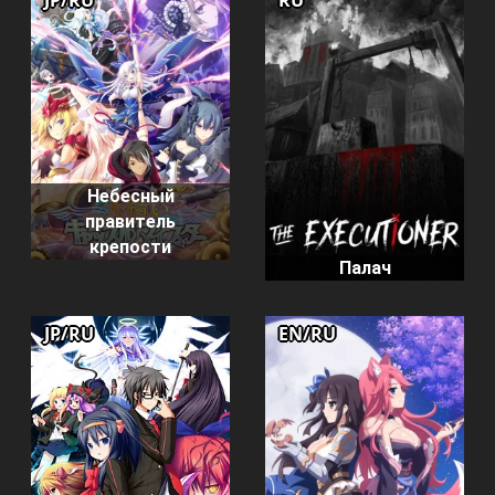
JP/RU
RU
Небесный
правитель
крепости
Палач
JP/RU
EN/RU