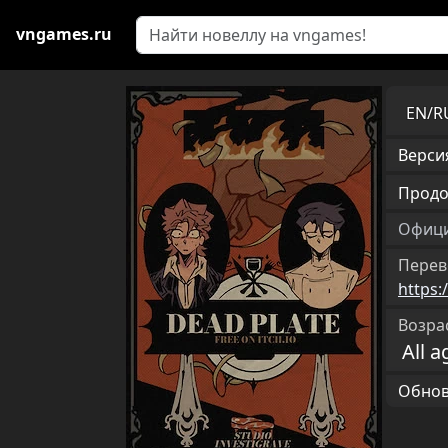
vngames.ru
EN/
Версия
Продо
Офици
Перев
https:
Возра
All a
Обновл