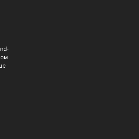
nd-
ком
ше