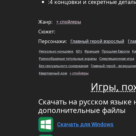
:4 концовки и секретные дета
Жанр:
+ спойлеры
Сюжет:
Персонажи:
Главный герой взрослый
Гла
Несколько концовок
60's
Франция
Прошлая Европа
К
Разнообразные титульные экраны
Симуляционная игра
Без сексуального содержания
Главный герой - воздушна
Квартирный дом
+ спойлеры
Игры, по
Скачать на русском языке 
дополнительные файлы
Скачать для Windows