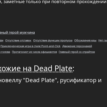
ли, заметные только при повторном прохождении
вный герой мужчина
афе
Отсутствие отставок
Отсутствие функции пропуска
Обсуждения еды
Нет га
Приключенческая игра в стиле Point-and-Click
Движение персонажей
я голова
Протагонист из числа официантов
Главный герой со спрайтом
хожие на Dead Plate
:
новеллу "Dead Plate", русификатор и