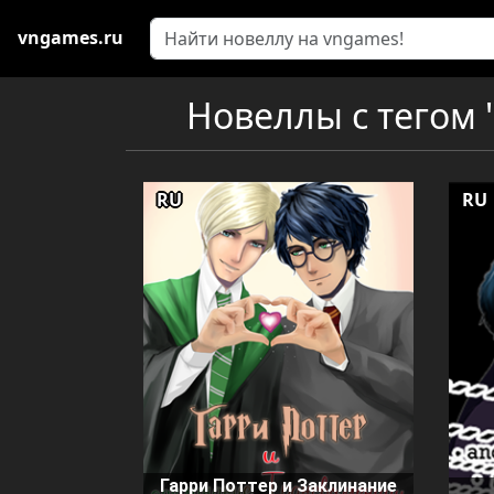
vngames.ru
Новеллы с тегом "
RU
RU
Гарри Поттер и Заклинание