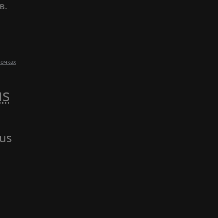
в.
 очках
us
ous