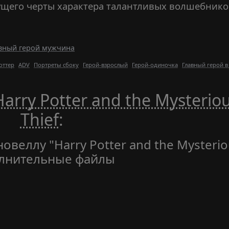
дущего черты характера талантливых волшебнико
вный герой мужчина
оттер
ADV
Портреты сбоку
Герой-взрослый
Герой-одиночка
Главный герой в
arry Potter and the Mysterio
Thief
:
овеллу "Harry Potter and the Mysteri
полнительные файлы