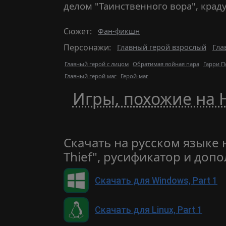
делом "Таинственного вора", кра
Сюжет:
Фан-фикшн
Персонажи:
Главный герой взрослый
Гла
Главный герой с лицом
Обратимая яойная пара
Гарри П
Главный герой маг
Герой-маг
Игры, похожие на H
Скачать на русском языке н
Thief", русификатор и до
Скачать для Windows, Part 1
Скачать для Linux, Part 1