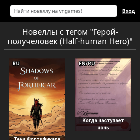
Вход
Новеллы с тегом "Герой-
получеловек (Half-human Hero)"
RU
EN/RU
Когда наступает
ночь
Тени Фортификара