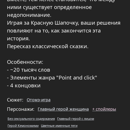
ними существует определенное
недопонимание.
Играя за Красную Шапочку, ваши решения
повлияют на то, как закончится эта
история.
Пересказ классической сказки.
Особенности:
- ~20 тысяч слов
- Элементы жанра "Point and click"
- 4 концовки
Сюжет:
Отомэ-игра
Персонажи:
Главный герой женщина
+ спойлеры
Без сексуального содержания
Главный герой с лицом
Герой Кемономими
Цветные именные теги