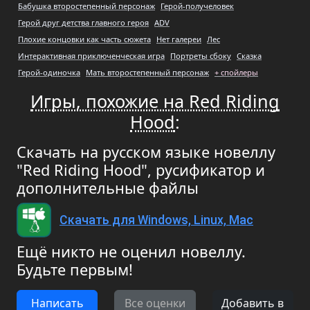
Бабушка второстепенный персонаж
Герой-получеловек
Герой друг детства главного героя
ADV
Плохие концовки как часть сюжета
Нет галереи
Лес
Интерактивная приключенческая игра
Портреты сбоку
Сказка
Герой-одиночка
Мать второстепенный персонаж
+ спойлеры
Игры, похожие на Red Riding
Hood
:
Скачать на русском языке новеллу
"Red Riding Hood", русификатор и
дополнительные файлы
Скачать для Windows, Linux, Mac
Ещё никто не оценил новеллу.
Будьте первым!
Написать
Все оценки
Добавить в