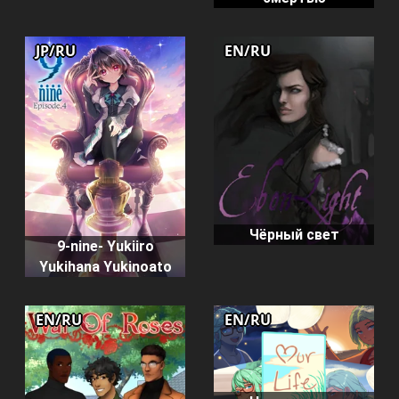
JP/RU
EN/RU
Чёрный свет
9-nine- Yukiiro
Yukihana Yukinoato
EN/RU
EN/RU