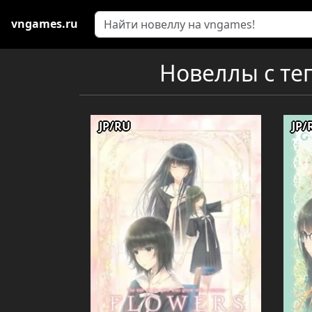
vngames.ru
Новеллы с тег
JP/RU
JP/