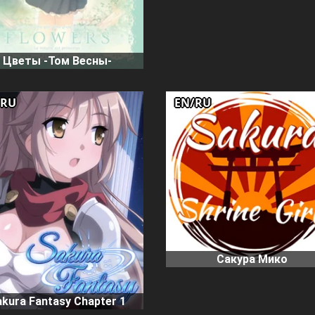
Цветы -Том Весны-
/RU
EN/RU
Сакура Мико
kura Fantasy Chapter 1