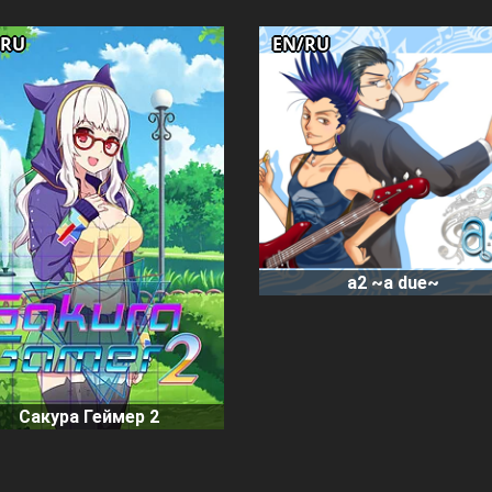
/RU
EN/RU
a2 ~a due~
Сакура Геймер 2