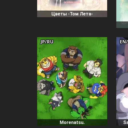
Цветы -Том Лета-
JP/RU
EN
Morenatsu.
Sa