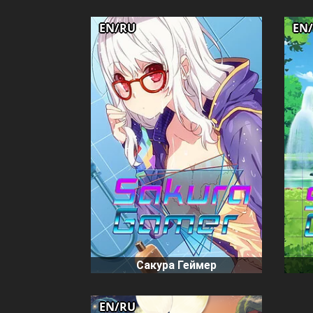
EN/RU
EN
Сакура Геймер
EN/RU