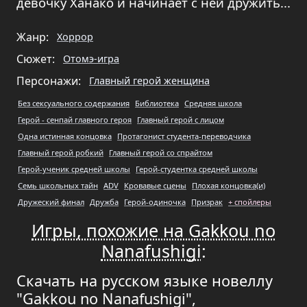
девочку Ханако и начинает с ней дружить...
Жанр:
Хоррор
Сюжет:
Отомэ-игра
Персонажи:
Главный герой женщина
Без сексуального содержания
Библиотека
Средняя школа
Герой - сенпай главного героя
Главный герой с лицом
Одна истинная концовка
Протагонист студента-переводчика
Главный герой робкий
Главный герой со спрайтом
Герой-ученик средней школы
Герой-студентка средней школы
Семь школьных тайн
ADV
Кровавые сцены
Плохая концовка(и)
Дружеский финал
Дружба
Герой-одиночка
Призрак
+ спойлеры
Игры, похожие на Gakkou no
Nanafushigi
:
Скачать на русском языке новеллу
"Gakkou no Nanafushigi",