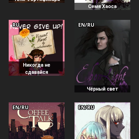
Семя Хаоса
RU
EN/RU
Никогда не
сдавайся
Чёрный свет
EN/RU
EN/RU