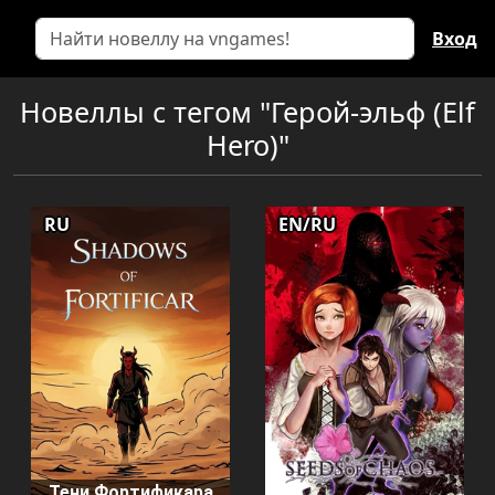
Вход
Новеллы с тегом "Герой-эльф (Elf
Hero)"
RU
EN/RU
Тени Фортификара