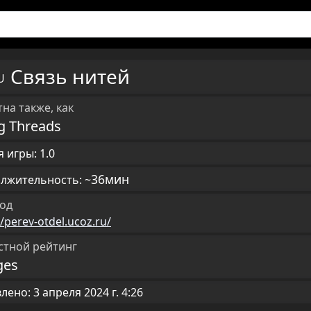
Связь нитей
RU
на также, как
g Threads
 игры: 1.0
36мин
лжительность: ~
од
//perev-otdel.ucoz.ru/
стной рейтинг
ges
ено: 3 апреля 2024 г. 4:26