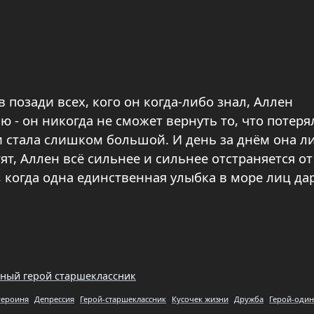
 позади всех, кого он когда-либо знал, Аллен
ю - он никогда не сможет вернуть то, что потеря
 стала слишком большой. И день за днём она 
т, Аллен всё сильнее и сильнее отстраняется от
, когда одна единственная улыбка в море лиц да
вный герой старшеклассник
героиня
Депрессия
Герой-старшеклассник
Кусочек жизни
Дружба
Герой-оди