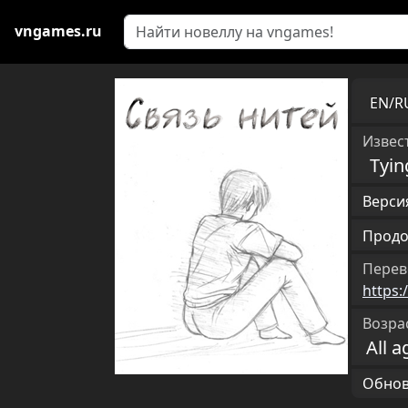
vngames.ru
EN/
Извест
Tyin
Версия
Продо
Перев
https:
Возра
All a
Обновл