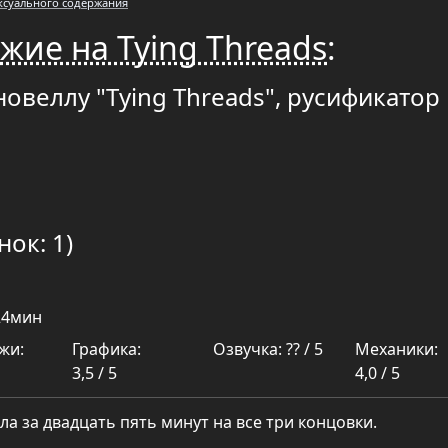
ексуального содержания
жие на Tying Threads
:
новеллу "Tying Threads", русификатор
нок: 1)
24мин
жи:
Графика:
Озвучка: ?? / 5
Механики:
3,5 / 5
4,0 / 5
а за двадцать пять минут на все три концовки.