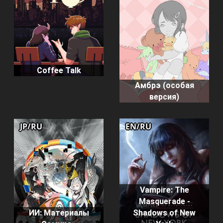
Coffee Talk
Амбрэ (особая
версия)
JP/RU
EN/RU
Vampire: The
Masquerade -
Shadows of New
ИИ: Материалы