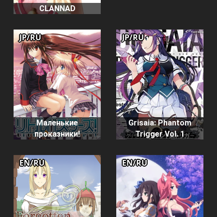
CLANNAD
JP/RU
JP/RU
Маленькие
Grisaia: Phantom
проказники!
Trigger Vol. 1
EN/RU
EN/RU