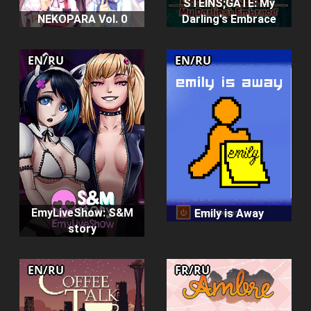
STEINS;GATE: My
NEKOPARA Vol. 0
Darling's Embrace
EN/RU
EN/RU
EmyLiveShow: S&M
Emily is Away
story
EN/RU
FR/RU