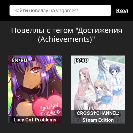
Вход
Новеллы с тегом "Достижения
(Achievements)"
EN/RU
JP/RU
CROSS†CHANNEL:
Lucy Got Problems
Steam Edition