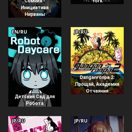
York
Сомния -
Инициатива
Нирваны
EN/RU
JP/RU
Danganronpa 2:
Прощай, Академия
Отчаяния
Детский Сад для
Робота
JP/RU
JP/RU