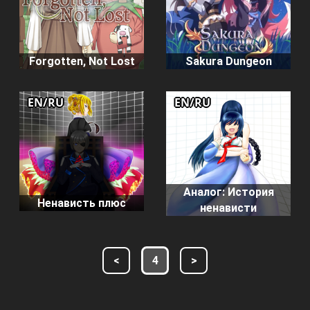
Forgotten, Not Lost
Sakura Dungeon
EN/RU
EN/RU
Аналог: История
Ненависть плюс
ненависти
<
4
>